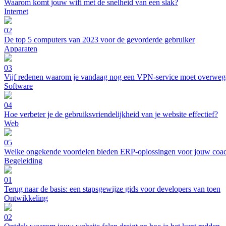
Waarom komt jouw wifi met de snelheid van een slak?
Internet
02
De top 5 computers van 2023 voor de gevorderde gebruiker
Apparaten
03
Vijf redenen waarom je vandaag nog een VPN-service moet overwe
Software
04
Hoe verbeter je de gebruiksvriendelijkheid van je website effectief?
Web
05
Welke ongekende voordelen bieden ERP-oplossingen voor jouw coa
Begeleiding
01
Terug naar de basis: een stapsgewijze gids voor developers van toen
Ontwikkeling
02