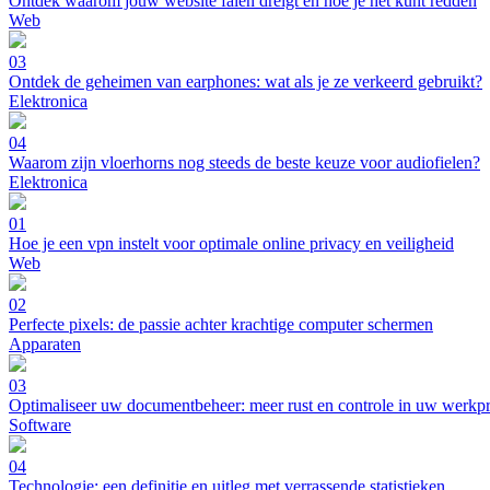
Ontdek waarom jouw website falen dreigt en hoe je het kunt redden
Web
03
Ontdek de geheimen van earphones: wat als je ze verkeerd gebruikt?
Elektronica
04
Waarom zijn vloerhorns nog steeds de beste keuze voor audiofielen?
Elektronica
01
Hoe je een vpn instelt voor optimale online privacy en veiligheid
Web
02
Perfecte pixels: de passie achter krachtige computer schermen
Apparaten
03
Optimaliseer uw documentbeheer: meer rust en controle in uw werkp
Software
04
Technologie: een definitie en uitleg met verrassende statistieken