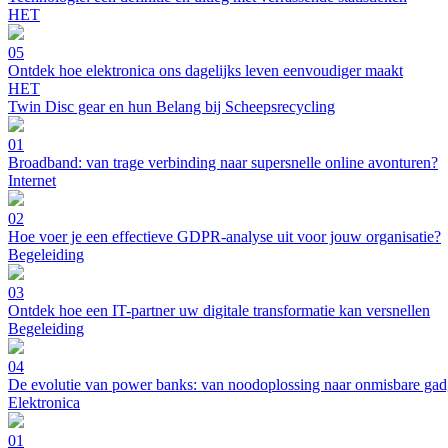
HET
05
Ontdek hoe elektronica ons dagelijks leven eenvoudiger maakt
HET
Twin Disc gear en hun Belang bij Scheepsrecycling
01
Broadband: van trage verbinding naar supersnelle online avonturen?
Internet
02
Hoe voer je een effectieve GDPR-analyse uit voor jouw organisatie?
Begeleiding
03
Ontdek hoe een IT-partner uw digitale transformatie kan versnellen
Begeleiding
04
De evolutie van power banks: van noodoplossing naar onmisbare gad
Elektronica
01