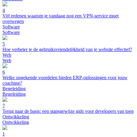
4
Vijf redenen waarom je vandaag nog een VPN-service moet
overwegen
Software
Software
5
Hoe verbeter je de gebruiksvriendelijkheid van je website effectief?
Web
Web
6
Welke ongekende voordelen bieden ERP-oplossingen voor jouw
coaching?
Begeleiding
Begeleiding
7
Terug naar de basis: een stapsgewijze gids voor developers van toen
Ontwikkeling
Ontwikkeling
1