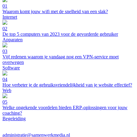
01
Waarom komt jouw wifi met de snelheid van een slak?
Internet
02
De top 5 computers van 2023 voor de gevorderde gebruiker
Apparaten
03
Vijf redenen waarom je vandaag nog een VPN-service moet
overwegen
Software
04
Hoe verbeter je de gebruiksvriendelijkheid van je website effectief?
Web
05
Welke ongekende voordelen bieden ERP-oplossingen voor jouw
coaching?
Begeleiding
administratie@samenwerkmedia.nl