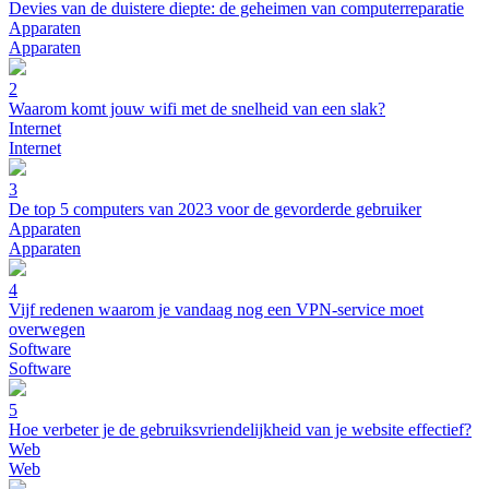
Devies van de duistere diepte: de geheimen van computerreparatie
Apparaten
Apparaten
2
Waarom komt jouw wifi met de snelheid van een slak?
Internet
Internet
3
De top 5 computers van 2023 voor de gevorderde gebruiker
Apparaten
Apparaten
4
Vijf redenen waarom je vandaag nog een VPN-service moet
overwegen
Software
Software
5
Hoe verbeter je de gebruiksvriendelijkheid van je website effectief?
Web
Web