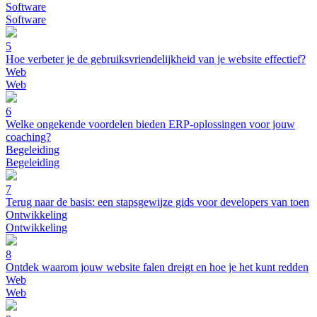
Software
Software
5
Hoe verbeter je de gebruiksvriendelijkheid van je website effectief?
Web
Web
6
Welke ongekende voordelen bieden ERP-oplossingen voor jouw
coaching?
Begeleiding
Begeleiding
7
Terug naar de basis: een stapsgewijze gids voor developers van toen
Ontwikkeling
Ontwikkeling
8
Ontdek waarom jouw website falen dreigt en hoe je het kunt redden
Web
Web