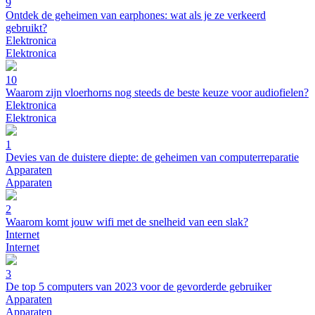
9
Ontdek de geheimen van earphones: wat als je ze verkeerd
gebruikt?
Elektronica
Elektronica
10
Waarom zijn vloerhorns nog steeds de beste keuze voor audiofielen?
Elektronica
Elektronica
1
Devies van de duistere diepte: de geheimen van computerreparatie
Apparaten
Apparaten
2
Waarom komt jouw wifi met de snelheid van een slak?
Internet
Internet
3
De top 5 computers van 2023 voor de gevorderde gebruiker
Apparaten
Apparaten