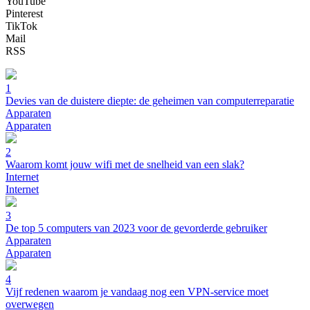
YouTube
Pinterest
TikTok
Mail
RSS
1
Devies van de duistere diepte: de geheimen van computerreparatie
Apparaten
Apparaten
2
Waarom komt jouw wifi met de snelheid van een slak?
Internet
Internet
3
De top 5 computers van 2023 voor de gevorderde gebruiker
Apparaten
Apparaten
4
Vijf redenen waarom je vandaag nog een VPN-service moet
overwegen