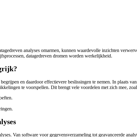
datagedreven analyses omarmen, kunnen waardevolle inzichten verwerve
drijfsprocessen, datagedreven dromen worden werkelijkheid.
grijk?
te begrijpen en daardoor effectievere beslissingen te nemen. In plaats 
kkelingen te voorspellen. Dit brengt vele voordelen met zich mee, zoal
oeften.
ringen.
lyses
lyses. Van software voor gegevensverzameling tot geavanceerde analytics