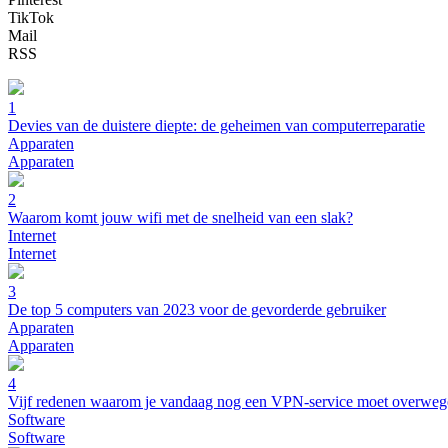
TikTok
Mail
RSS
1
Devies van de duistere diepte: de geheimen van computerreparatie
Apparaten
Apparaten
2
Waarom komt jouw wifi met de snelheid van een slak?
Internet
Internet
3
De top 5 computers van 2023 voor de gevorderde gebruiker
Apparaten
Apparaten
4
Vijf redenen waarom je vandaag nog een VPN-service moet overwe
Software
Software