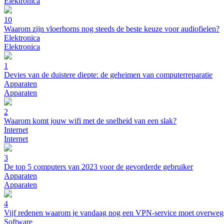
Elektronica
10
Waarom zijn vloerhorns nog steeds de beste keuze voor audiofielen?
Elektronica
Elektronica
1
Devies van de duistere diepte: de geheimen van computerreparatie
Apparaten
Apparaten
2
Waarom komt jouw wifi met de snelheid van een slak?
Internet
Internet
3
De top 5 computers van 2023 voor de gevorderde gebruiker
Apparaten
Apparaten
4
Vijf redenen waarom je vandaag nog een VPN-service moet overwe
Software