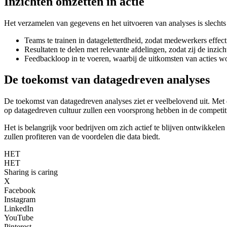
Inzichten omzetten in actie
Het verzamelen van gegevens en het uitvoeren van analyses is slechts d
Teams te trainen in datageletterdheid, zodat medewerkers effe
Resultaten te delen met relevante afdelingen, zodat zij de inzic
Feedbackloop in te voeren, waarbij de uitkomsten van acties w
De toekomst van datagedreven analyses
De toekomst van datagedreven analyses ziet er veelbelovend uit. Met 
op datagedreven cultuur zullen een voorsprong hebben in de competiti
Het is belangrijk voor bedrijven om zich actief te blijven ontwikkele
zullen profiteren van de voordelen die data biedt.
HET
HET
Sharing is caring
X
Facebook
Instagram
LinkedIn
YouTube
Pinterest