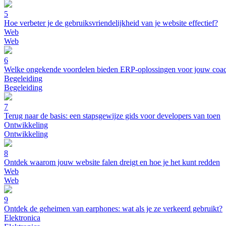
5
Hoe verbeter je de gebruiksvriendelijkheid van je website effectief?
Web
Web
6
Welke ongekende voordelen bieden ERP-oplossingen voor jouw coa
Begeleiding
Begeleiding
7
Terug naar de basis: een stapsgewijze gids voor developers van toen
Ontwikkeling
Ontwikkeling
8
Ontdek waarom jouw website falen dreigt en hoe je het kunt redden
Web
Web
9
Ontdek de geheimen van earphones: wat als je ze verkeerd gebruikt?
Elektronica