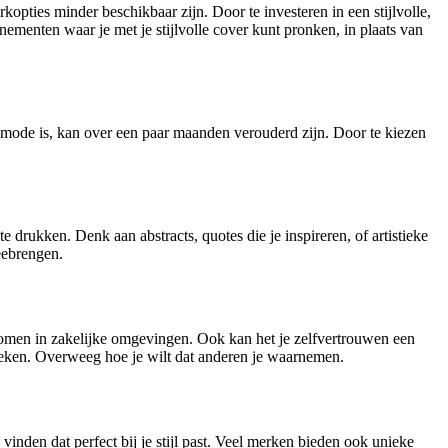
opties minder beschikbaar zijn. Door te investeren in een stijlvolle,
enementen waar je met je stijlvolle cover kunt pronken, in plaats van
de mode is, kan over een paar maanden verouderd zijn. Door te kiezen
e drukken. Denk aan abstracts, quotes die je inspireren, of artistieke
eebrengen.
komen in zakelijke omgevingen. Ook kan het je zelfvertrouwen een
 breken. Overweeg hoe je wilt dat anderen je waarnemen.
inden dat perfect bij je stijl past. Veel merken bieden ook unieke