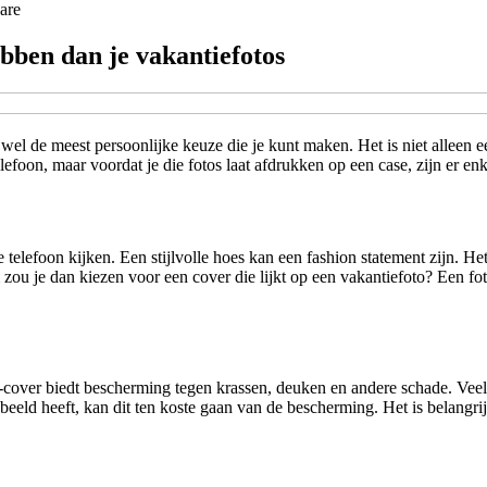
are
bben dan je vakantiefotos
el de meest persoonlijke keuze die je kunt maken. Het is niet alleen e
elefoon, maar voordat je die fotos laat afdrukken op een case, zijn er 
e telefoon kijken. Een stijlvolle hoes kan een fashion statement zijn. 
zou je dan kiezen voor een cover die lijkt op een vakantiefoto? Een foto
one-cover biedt bescherming tegen krassen, deuken en andere schade. Vee
ebeeld heeft, kan dit ten koste gaan van de bescherming. Het is belangri