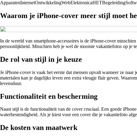
Apparaten
Internet
Ontwikkeling
Web
Elektronica
HET
Begeleiding
Softw
Waarom je iPhone-cover meer stijl moet he
In de wereld van smartphone-accessoires is de iPhone-cover misschien w
persoonlijkheid. Misschien heb je wel de mooiste vakantiefotos op je t
De rol van stijl in je keuze
Je iPhone-cover is vaak het eerste dat mensen opvalt wanneer ze naar j
materialen kan je dagelijks leven een extra vleugje flair geven. Waarom 
levensduur.
Functionaliteit en bescherming
Naast stijl is de functionaliteit van de cover cruciaal. Een goede iPh
waterbestendigheid. Als je kiest voor een cover die je vakantiefoto afg
De kosten van maatwerk