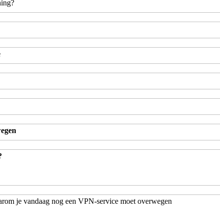
hing?
e
wegen
?
aarom je vandaag nog een VPN-service moet overwegen