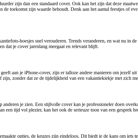
uurder zijn dan een standaard cover. Ook kan het zijn dat deze maatwerk
k in de toekomst zijn waarde behoudt. Denk aan het aantal feestjes of ev
vakantiefoto-hoesjes snel verouderen. Trends veranderen, en wat nu in 
en dat je cover jarenlang meegaat en relevant blijft.
eft aan je iPhone-cover, zijn er talloze andere manieren om jezelf uit t
 zijn, zonder dat ze de tijdelijkheid van een vakantiekiekje met zich m
anderen je zien. Een stijlvolle cover kan je professioneler doen over
aan een tijd vol plezier, kan het ook de serieuze toon van een gesprek
kte opties, de keuzes zijn eindeloos. Dit biedt je de kans om iets te v